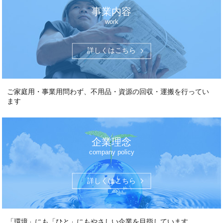
事業内容
work
詳しくはこちら
ご家庭用・事業用問わず、不用品・資源の回収・運搬を行ってい
ます
企業理念
company policy
詳しくはこちら
「環境」にも「ひと」にもやさしい企業を目指しています。