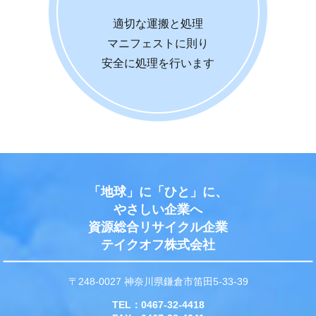
適切な運搬と処理
マニフェストに則り
安全に処理を行います
「地球」に「ひと」に、
やさしい企業へ
資源総合リサイクル企業
テイクオフ株式会社
〒248-0027 神奈川県鎌倉市笛田5-33-39
TEL：
0467-32-4418