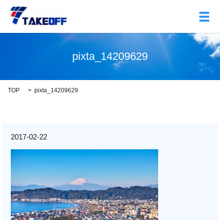
メ
pixta_14209629
TOP
pixta_14209629
2017-02-22